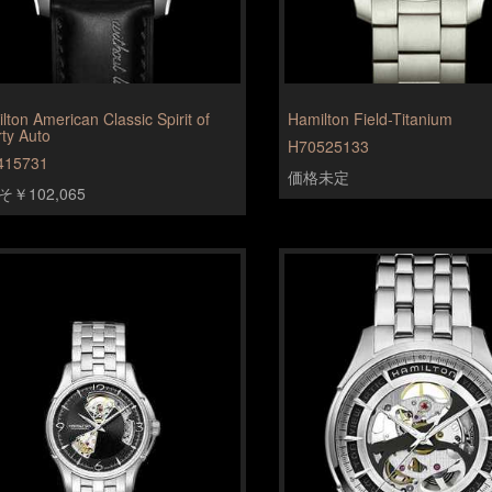
lton American Classic Spirit of
Hamilton Field-Titanium
rty Auto
H70525133
415731
価格未定
￥102,065