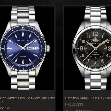
lton Jazzmaster Seaview Day Date
Hamilton Khaki Field Day Da
tz
H70505933
551141
およそ￥112,946