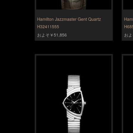
Hamilton Jazzmaster Gent Quartz
Hami
H32411555
H68
およそ￥51,856
およそ