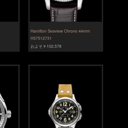
Hamilton Seaview Chrono 44mm
H37512731
およそ￥102,578