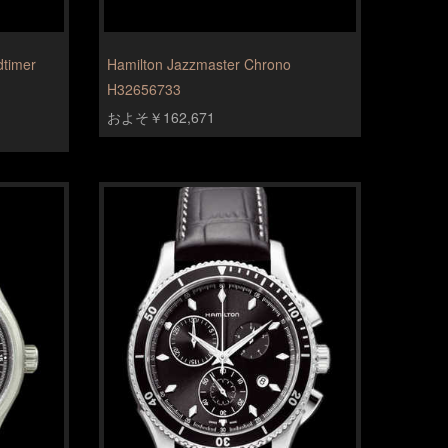
dtimer
Hamilton Jazzmaster Chrono
H32656733
およそ￥162,671