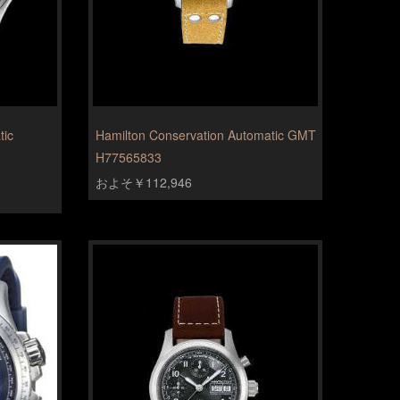
tic
Hamilton Conservation Automatic GMT
H77565833
およそ￥112,946