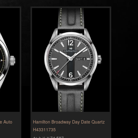
te Auto
Hamilton Broadway Day Date Quartz
H43311735
およそ￥74,587