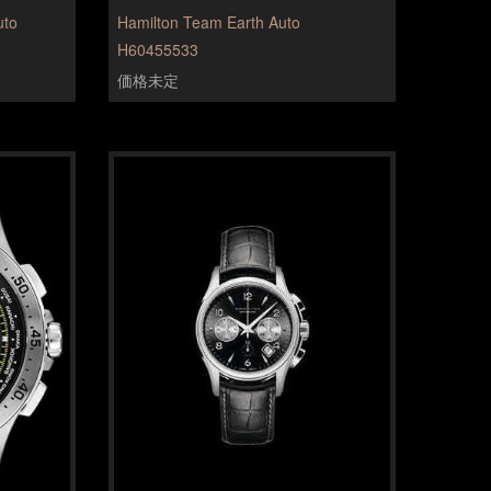
uto
Hamilton Team Earth Auto
H60455533
価格未定