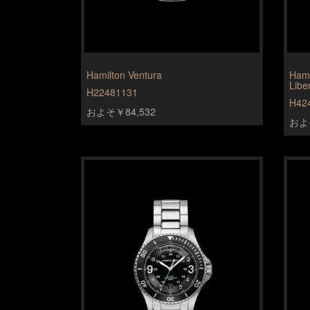
Hamilton Ventura
Hami
Libe
H22481131
H42
およそ￥84,532
およそ