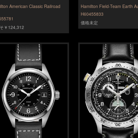
lton American Classic Railroad
Hamilton Field-Team Earth A
H60455833
555781
価格未定
￥124,312