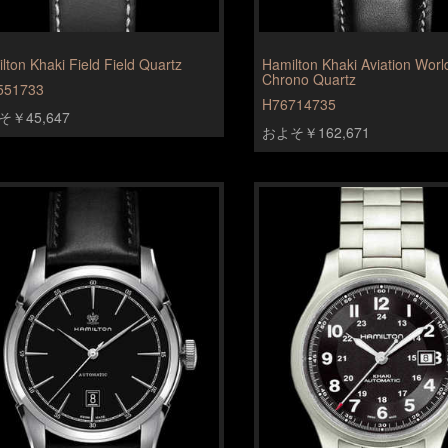
lton Khaki Field Field Quartz
Hamilton Khaki Aviation Worl
Chrono Quartz
551733
H76714735
￥45,647
およそ￥162,671