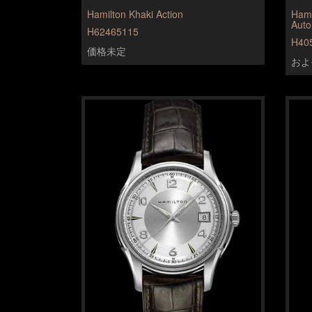
Hamilton Khaki Action
Hami
Auto
H62465115
H40
価格未定
およそ