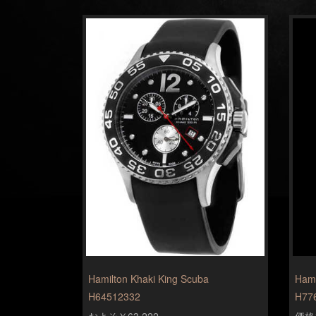
Hamilton Khaki King Scuba
Hami
H64512332
H77
およそ￥63,222
価格