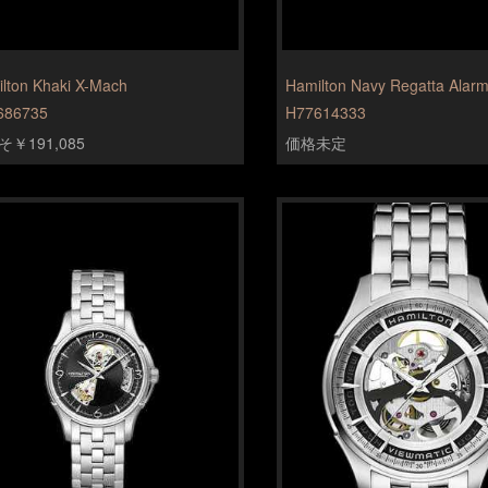
lton Khaki X-Mach
Hamilton Navy Regatta Alar
686735
H77614333
￥191,085
価格未定