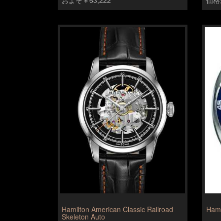
Hamilton American Classic Railroad
Hami
Skeleton Auto