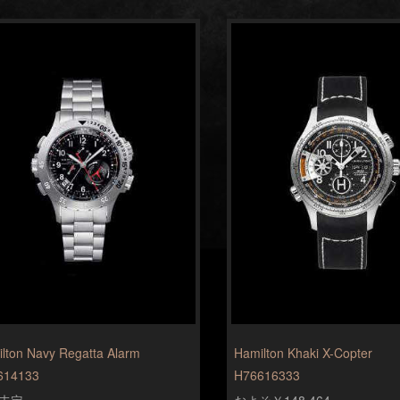
lton Navy Regatta Alarm
Hamilton Khaki X-Copter
614133
H76616333
未定
およそ￥148,464