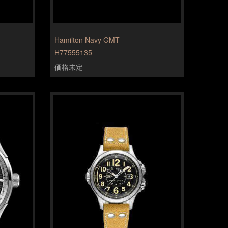
m
Hamilton Navy GMT
H77555135
価格未定