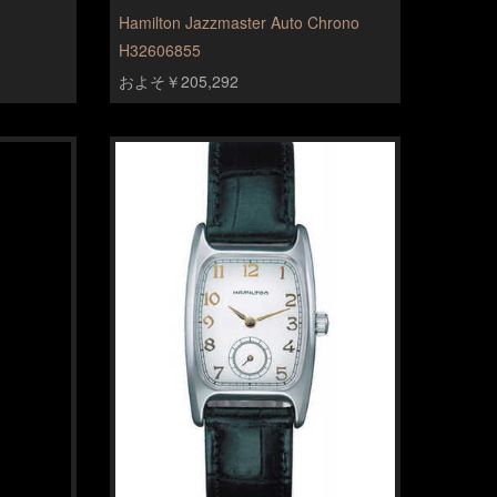
Hamilton Jazzmaster Auto Chrono
H32606855
およそ￥205,292