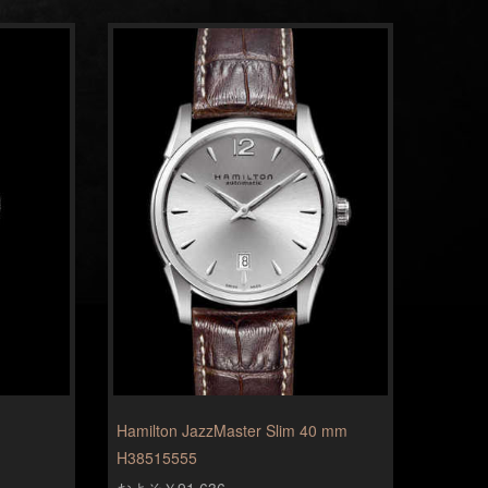
Hamilton JazzMaster Slim 40 mm
H38515555
およそ￥91,636