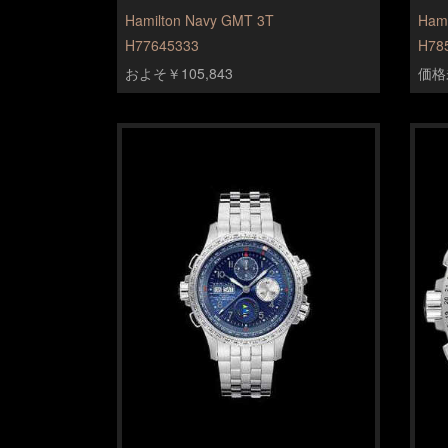
Hamilton Navy GMT 3T
Hami
H77645333
H78
およそ￥105,843
価格