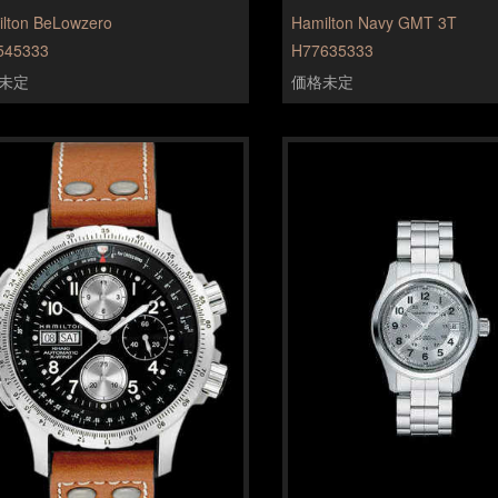
lton BeLowzero
Hamilton Navy GMT 3T
545333
H77635333
未定
価格未定