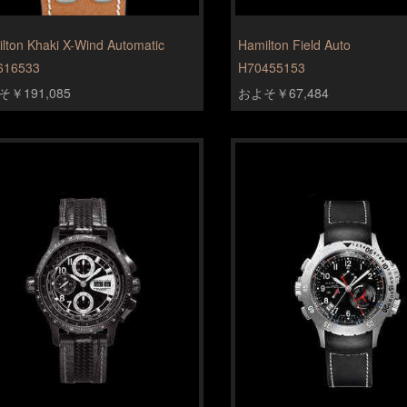
lton Khaki X-Wind Automatic
Hamilton Field Auto
616533
H70455153
￥191,085
およそ￥67,484