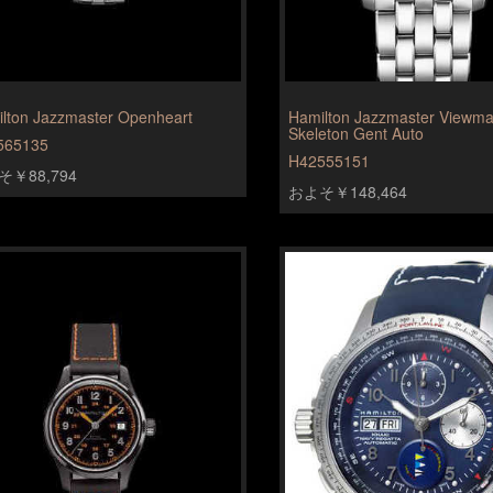
lton Jazzmaster Openheart
Hamilton Jazzmaster Viewma
Skeleton Gent Auto
565135
H42555151
￥88,794
およそ￥148,464