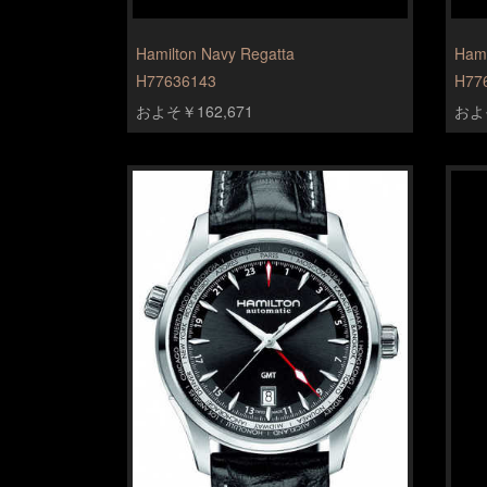
Hamilton Navy Regatta
Hami
H77636143
H77
およそ￥162,671
およそ