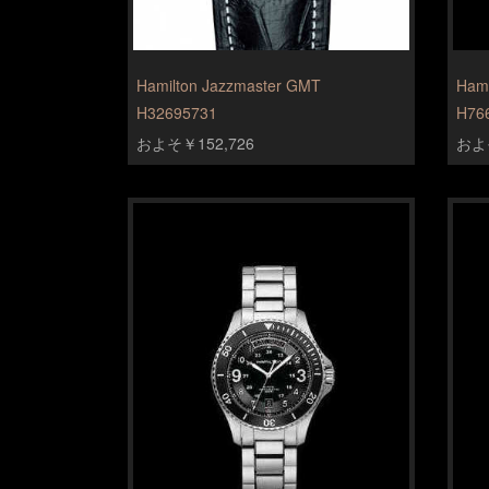
Hamilton Jazzmaster GMT
Hami
H32695731
H76
およそ￥152,726
およそ