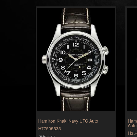
Hamilton Khaki Navy UTC Auto
Hami
Auto
H77505535
H35
価格未定