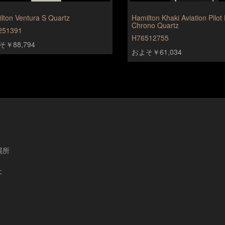
lton Ventura S Quartz
Hamilton Khaki Aviation Pilot
Chrono Quartz
251391
H76512755
￥88,794
およそ￥61,034
場所
た