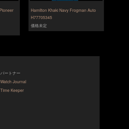
 Pioneer
Hamilton Khaki Navy Frogman Auto
H77705345
価格未定
パートナー
Watch Journal
Time Keeper