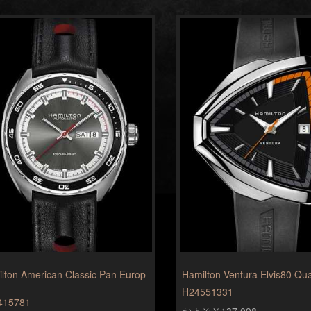
lton American Classic Pan Europ
Hamilton Ventura Elvis80 Qua
H24551331
415781
およそ￥137,098