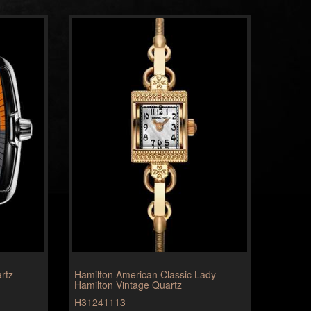
rtz
Hamilton American Classic Lady
Hamilton Vintage Quartz
H31241113