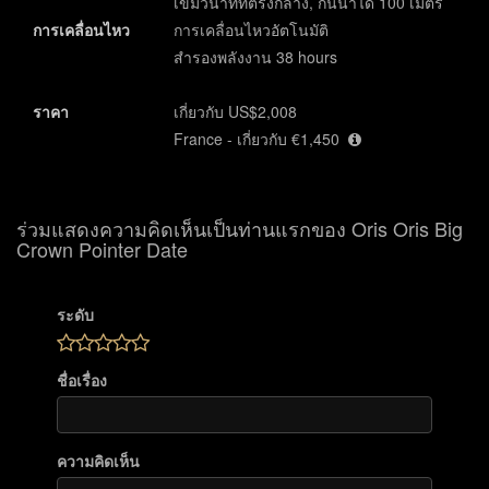
เข็มวินาทีที่ตรงกลาง, กันน้ำได้ 100 เมตร
การเคลื่อนไหว
การเคลื่อนไหวอัตโนมัติ
สำรองพลังงาน 38 hours
ราคา
เกี่ยวกับ US$2,008
France - เกี่ยวกับ €1,450
ร่วมแสดงความคิดเห็นเป็นท่านแรกของ Oris Oris Big
Crown Pointer Date
ระดับ
ชื่อเรื่อง
ความคิดเห็น