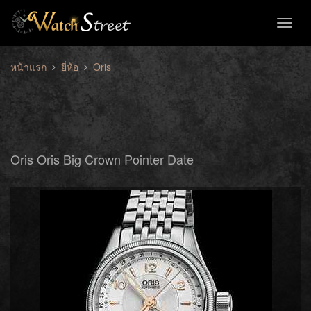
Toggl
naviga
หน้าแรก
ยี่ห้อ
Oris
Oris Oris Big Crown Pointer Date