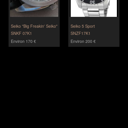
Seiko "Big Freakin' Seiko"
Seiko 5 Sport
SNKF 07K1
SNZF17K1
Environ 170 €
Environ 200 €
Watchstreet est le meilleur endroit pour trouver une montre
de luxe
Le watchfinder le plus évolué
avec des avis et des photos d'amateurs de montres