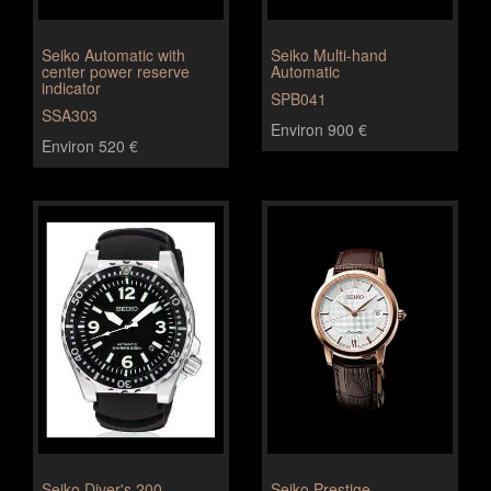
Seiko Automatic with
Seiko Multi-hand
center power reserve
Automatic
indicator
SPB041
SSA303
Environ 900 €
Environ 520 €
Seiko Diver's 200
Seiko Prestige