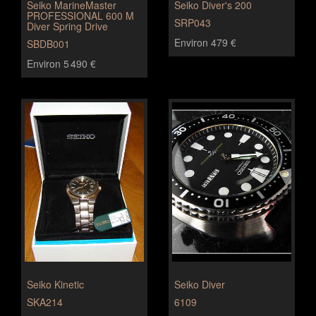
Seiko MarineMaster
Seiko Diver's 200
PROFESSIONAL 600 M
SRP043
Diver Spring Drive
Environ 479 €
SBDB001
Environ 5 490 €
Seiko Kinetic
Seiko Diver
SKA214
6109