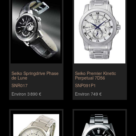
Seiko Springdrive Phase
Seiko Premier Kinetic
de Lune
Perpetual 7D56
SNR017
SNP091P1
Environ 3 890 €
Environ 749 €