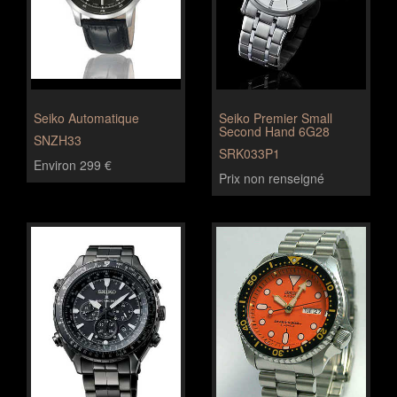
Seiko Automatique
Seiko Premier Small
Second Hand 6G28
SNZH33
SRK033P1
Environ 299 €
Prix non renseigné