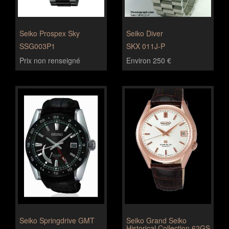
Seiko Prospex Sky
Seiko Diver
SSG003P1
SKX 011J-P
Prix non renseigné
Environ 250 €
Seiko Springdrive GMT
Seiko Grand Seiko
Historical Collection 62GS