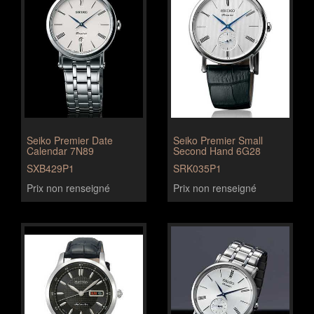
Seiko Premier Date
Seiko Premier Small
Calendar 7N89
Second Hand 6G28
SXB429P1
SRK035P1
Prix non renseigné
Prix non renseigné