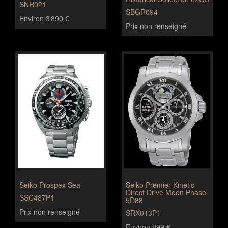
SNR021
SBGR094
Environ 3 890 €
Prix non renseigné
Seiko Prospex Sea
Seiko Premier Kinetic
Direct Drive Moon Phase
SSC487P1
5D88
Prix non renseigné
SRX013P1
Environ 899 €