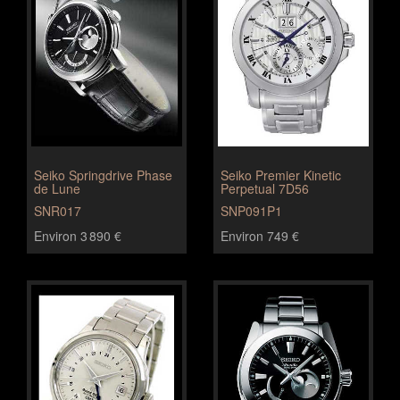
Seiko Springdrive Phase
Seiko Premier Kinetic
de Lune
Perpetual 7D56
SNR017
SNP091P1
Environ 3 890 €
Environ 749 €