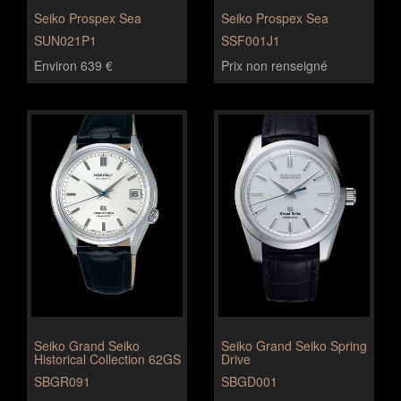
Seiko Prospex Sea
Seiko Prospex Sea
SUN021P1
SSF001J1
Environ 639 €
Prix non renseigné
Seiko Grand Seiko
Seiko Grand Seiko Spring
Historical Collection 62GS
Drive
SBGR091
SBGD001