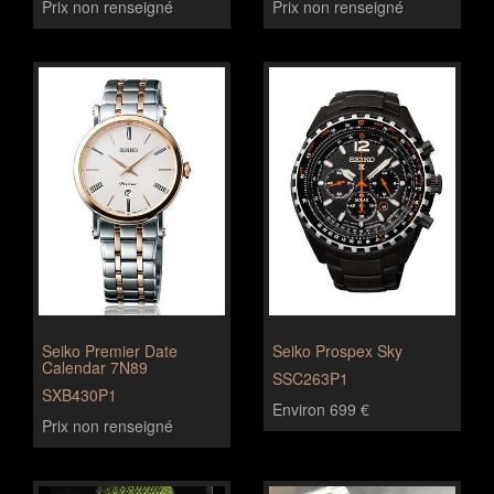
Prix non renseigné
Prix non renseigné
Seiko Premier Date
Seiko Prospex Sky
Calendar 7N89
SSC263P1
SXB430P1
Environ 699 €
Prix non renseigné