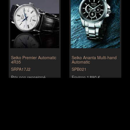
Seiko Premier Automatic
Seiko Ananta Multi-hand
4R35
Automatic
SRPA17J2
SPB021
Prix non renseigné
Environ 1 890 €