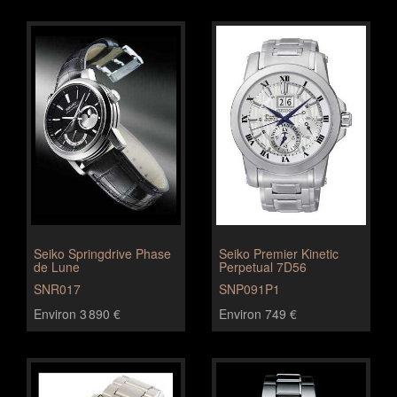
Seiko Springdrive Phase
Seiko Premier Kinetic
de Lune
Perpetual 7D56
SNR017
SNP091P1
Environ 3 890 €
Environ 749 €