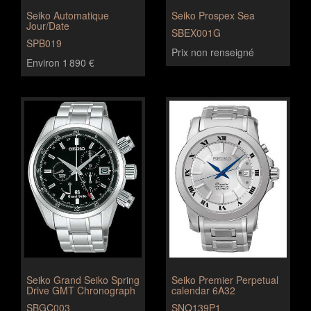
Seiko Automatique
Seiko Prospex Sea
Jour/Date
SBEX001G
SPB019
Prix non renseigné
Environ 1 890 €
Seiko Grand Seiko Spring
Seiko Premier Perpetual
Drive GMT Chronograph
calendar 6A32
SBGC003
SNQ139P1