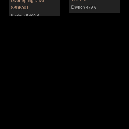
Diver Spring Drive
Environ 479 €
SBDB001
Environ 5 490 €
Seiko Kinetic
Seiko Diver
SKA214
6109
Environ 300 €
Prix non renseigné