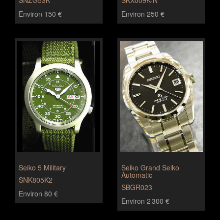
SNZG53K
SKX009K-N
Environ 150 €
Environ 250 €
Seiko 5 Military
Seiko Grand Seiko
Automatic
SNK805K2
SBGR023
Environ 80 €
Environ 2 300 €